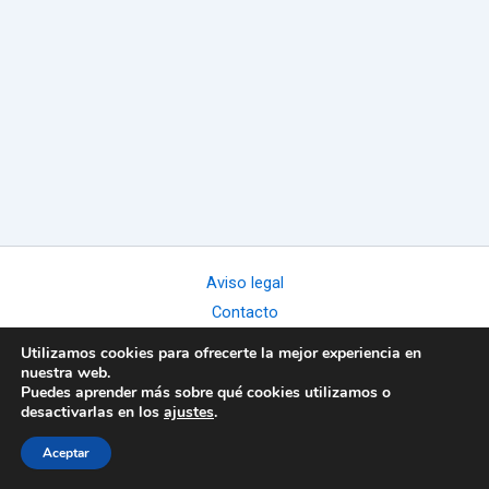
Aviso legal
Contacto
Política de cookies
Utilizamos cookies para ofrecerte la mejor experiencia en
Política de privacidad
nuestra web.
Puedes aprender más sobre qué cookies utilizamos o
Términos y condiciones
desactivarlas en los
ajustes
.
Copyright © 2026 Activa tu cuerpo naturalmente
Aceptar